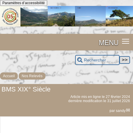
Panneau de gestion des cookies
Paramètres d’accessibilité
MENU
Accueil
Nos Relevés
BMS XIX° Siècle
Article mis en ligne le
27 février 2024
dernière modification le 31 juillet 2026
par
sandy