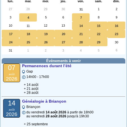
lun.
mar.
mer.
jeu.
ven.
sam.
dim.
27
28
29
30
1
2
31
3
5
6
8
9
4
7
10
12
13
11
14
15
16
17
18
19
20
21
22
23
24
25
26
27
28
29
30
6
31
1
2
3
4
5
Évènements à venir
Permanences durant l’été
07
Gap
août
14h00 - 17h00
2026
+ 14 août
+ 21 août
+ 28 août
Généalogie à Briançon
14
Briançon
août
du vendredi
14 août 2026
à partir de 18h00
2026
au vendredi
28 août 2026
jusqu'à 19h30
+ 25 septembre