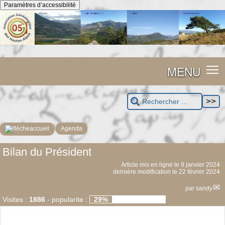
Panneau de gestion des cookies
Paramètres d’accessibilité
MENU
accueil
Agenda
Bilan du Président
Article mis en ligne le
9 janvier 2024
dernière modification le 22 février 2024
par
sandy
Visites :
1886
-
popularite :
29%