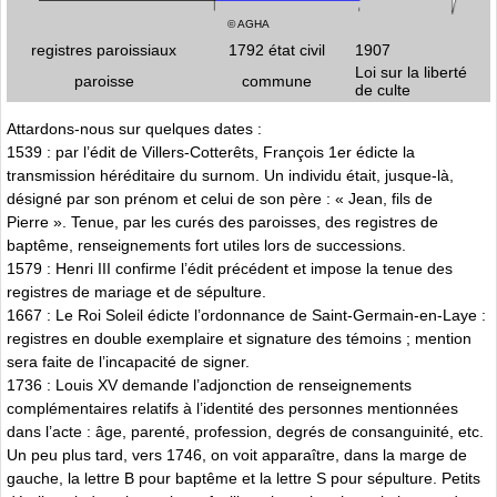
© AGHA
registres paroissiaux
1792 état civil
1907
Loi sur la liberté
paroisse
commune
de culte
Attardons-nous sur quelques dates :
1539 : par l’édit de Villers-Cotterêts, François 1er édicte la
transmission héréditaire du surnom. Un individu était, jusque-là,
désigné par son prénom et celui de son père : « Jean, fils de
Pierre ». Tenue, par les curés des paroisses, des registres de
baptême, renseignements fort utiles lors de successions.
1579 : Henri III confirme l’édit précédent et impose la tenue des
registres de mariage et de sépulture.
1667 : Le Roi Soleil édicte l’ordonnance de Saint-Germain-en-Laye :
registres en double exemplaire et signature des témoins ; mention
sera faite de l’incapacité de signer.
1736 : Louis XV demande l’adjonction de renseignements
complémentaires relatifs à l’identité des personnes mentionnées
dans l’acte : âge, parenté, profession, degrés de consanguinité, etc.
Un peu plus tard, vers 1746, on voit apparaître, dans la marge de
gauche, la lettre B pour baptême et la lettre S pour sépulture. Petits