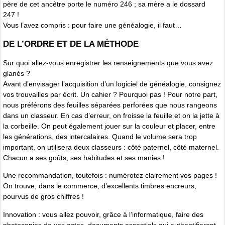
père de cet ancêtre porte le numéro 246 ; sa mère a le dossard
247 !
Vous l’avez compris : pour faire une généalogie, il faut…
DE L’ORDRE ET DE LA MÉTHODE
Sur quoi allez-vous enregistrer les renseignements que vous avez
glanés ?
Avant d’envisager l’acquisition d’un logiciel de généalogie, consignez
vos trouvailles par écrit. Un cahier ? Pourquoi pas ! Pour notre part,
nous préférons des feuilles séparées perforées que nous rangeons
dans un classeur. En cas d’erreur, on froisse la feuille et on la jette à
la corbeille. On peut également jouer sur la couleur et placer, entre
les générations, des intercalaires. Quand le volume sera trop
important, on utilisera deux classeurs : côté paternel, côté maternel.
Chacun a ses goûts, ses habitudes et ses manies !
Une recommandation, toutefois : numérotez clairement vos pages !
On trouve, dans le commerce, d’excellents timbres encreurs,
pourvus de gros chiffres !
Innovation : vous allez pouvoir, grâce à l’informatique, faire des
photocopies de vos actes, documents essentiels qui authentifieront