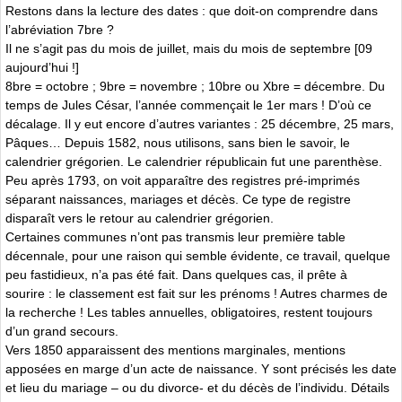
Restons dans la lecture des dates : que doit-on comprendre dans
l’abréviation 7bre ?
Il ne s’agit pas du mois de juillet, mais du mois de septembre [09
aujourd’hui !]
8bre = octobre ; 9bre = novembre ; 10bre ou Xbre = décembre. Du
temps de Jules César, l’année commençait le 1er mars ! D’où ce
décalage. Il y eut encore d’autres variantes : 25 décembre, 25 mars,
Pâques… Depuis 1582, nous utilisons, sans bien le savoir, le
calendrier grégorien. Le calendrier républicain fut une parenthèse.
Peu après 1793, on voit apparaître des registres pré-imprimés
séparant naissances, mariages et décès. Ce type de registre
disparaît vers le retour au calendrier grégorien.
Certaines communes n’ont pas transmis leur première table
décennale, pour une raison qui semble évidente, ce travail, quelque
peu fastidieux, n’a pas été fait. Dans quelques cas, il prête à
sourire : le classement est fait sur les prénoms ! Autres charmes de
la recherche ! Les tables annuelles, obligatoires, restent toujours
d’un grand secours.
Vers 1850 apparaissent des mentions marginales, mentions
apposées en marge d’un acte de naissance. Y sont précisés les date
et lieu du mariage – ou du divorce- et du décès de l’individu. Détails