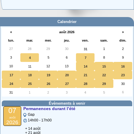
Adhésion 2026
Vous voulez adhérer, renouveler votre adhésion, vous (ré)abonner à
Provence (…)
Calendrier
«
août 2026
»
lun.
mar.
mer.
jeu.
ven.
sam.
dim.
27
28
29
30
1
2
31
3
5
6
8
9
4
7
10
12
13
11
14
15
16
17
18
19
20
21
22
23
24
25
26
27
28
29
30
6
31
1
2
3
4
5
Évènements à venir
Permanences durant l’été
07
Gap
août
14h00 - 17h00
2026
+ 14 août
+ 21 août