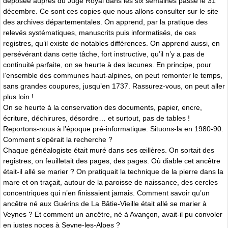
déposée auprès du Juge Royal dans les six semaines passé le 31
décembre. Ce sont ces copies que nous allons consulter sur le site
des archives départementales. On apprend, par la pratique des
relevés systématiques, manuscrits puis informatisés, de ces
registres, qu’il existe de notables différences. On apprend aussi, en
persévérant dans cette tâche, fort instructive, qu’il n’y a pas de
continuité parfaite, on se heurte à des lacunes. En principe, pour
l’ensemble des communes haut-alpines, on peut remonter le temps,
sans grandes coupures, jusqu’en 1737. Rassurez-vous, on peut aller
plus loin !
On se heurte à la conservation des documents, papier, encre,
écriture, déchirures, désordre… et surtout, pas de tables !
Reportons-nous à l’époque pré-informatique. Situons-la en 1980-90.
Comment s’opérait la recherche ?
Chaque généalogiste était muré dans ses œillères. On sortait des
registres, on feuilletait des pages, des pages. Où diable cet ancêtre
était-il allé se marier ? On pratiquait la technique de la pierre dans la
mare et on traçait, autour de la paroisse de naissance, des cercles
concentriques qui n’en finissaient jamais. Comment savoir qu’un
ancêtre né aux Guérins de La Bâtie-Vieille était allé se marier à
Veynes ? Et comment un ancêtre, né à Avançon, avait-il pu convoler
en justes noces à Seyne-les-Alpes ?