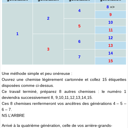
8
=>
4
9
2
10
5
11
1
12
6
13
3
14
7
15
Une méthode simple et peu onéreuse :
Ouvrez une chemise légèrement cartonnée et collez 15 étiquettes
disposées comme ci-dessus.
Ce travail terminé, préparez 8 autres chemises : le numéro 1
deviendra successivement 8, 9,10,11,12,13,14,15.
Ces 8 chemises renfermeront vos ancêtres des générations 4 – 5 –
6 – 7.
NS L’ARBRE
Arrivé à la quatrième génération, celle de vos arrière-grands-