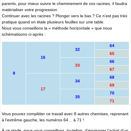
parents, pour mieux suivre le cheminement de vos racines, il faudra
matérialiser votre progression.
Continuer avec les racines ? Plonger vers le bas ? Ce n’est pas très
pratique quand on étale plusieurs feuilles sur une table.
Nous vous conseillons la « méthode horizontale » que nous
schématisons ci-après :
64
32
65
16
66
33
67
8
68
34
69
17
70
35
71
Vous pouvez compléter ce travail avec 8 autres chemises, reprenant
à l’extrême gauche, les numéros 64… à 71 !
À ce stade, nous vous conseillons, toutefois, d’envisager l’achat d’un