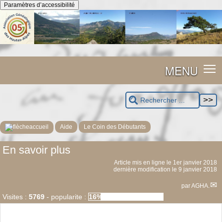
Panneau de gestion des cookies
Paramètres d’accessibilité
MENU
accueil
Aide
Le Coin des Débutants
En savoir plus
Article mis en ligne le
1er janvier 2018
dernière modification le 9 janvier 2018
par
AGHA.
Visites :
5769
-
popularite :
16%