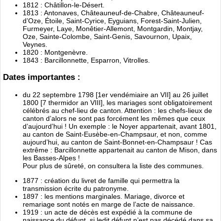
1812 : Châtillon-le-Désert.
1813 : Antonaves, Châteauneuf-de-Chabre, Châteauneuf-
d’Oze, Étoile, Saint-Cyrice, Eyguians, Forest-Saint-Julien,
Furmeyer, Laye, Monêtier-Allemont, Montgardin, Montjay,
Oze, Sainte-Colombe, Saint-Genis, Savournon, Upaix,
Veynes.
1820 : Montgenèvre.
1843 : Barcillonnette, Esparron, Vitrolles.
Dates importantes :
du 22 septembre 1798 [1er vendémiaire an VII] au 26 juillet
1800 [7 thermidor an VIII], les mariages sont obligatoirement
célébrés au chef-lieu de canton. Attention : les chefs-lieux de
canton d’alors ne sont pas forcément les mêmes que ceux
d’aujourd’hui ! Un exemple : le Noyer appartenait, avant 1801,
au canton de Saint-Eusèbe-en-Champsaur, et non, comme
aujourd’hui, au canton de Saint-Bonnet-en-Champsaur ! Cas
extrême : Barcillonnette appartenait au canton de Mison, dans
les Basses-Alpes !
Pour plus de sûreté, on consultera la liste des communes.
1877 : création du livret de famille qui permettra la
transmission écrite du patronyme.
1897 : les mentions marginales. Mariage, divorce et
remariage sont notés en marge de l’acte de naissance.
1919 : un acte de décès est expédié à la commune de
naissance du défunt, si ledit défunt n’est pas décédé dans sa