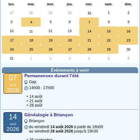
lun.
mar.
mer.
jeu.
ven.
sam.
dim.
27
28
29
30
1
2
31
3
5
6
8
9
4
7
10
12
13
11
14
15
16
17
18
19
20
21
22
23
24
25
26
27
28
29
30
6
31
1
2
3
4
5
Évènements à venir
Permanences durant l’été
07
Gap
août
14h00 - 17h00
2026
+ 14 août
+ 21 août
+ 28 août
Généalogie à Briançon
14
Briançon
août
du vendredi
14 août 2026
à partir de 18h00
2026
au vendredi
28 août 2026
jusqu'à 19h30
+ 25 septembre