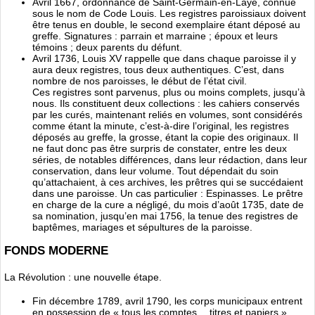
Avril 1667, ordonnance de Saint-Germain-en-Laye, connue
sous le nom de Code Louis. Les registres paroissiaux doivent
être tenus en double, le second exemplaire étant déposé au
greffe. Signatures : parrain et marraine ; époux et leurs
témoins ; deux parents du défunt.
Avril 1736, Louis XV rappelle que dans chaque paroisse il y
aura deux registres, tous deux authentiques. C’est, dans
nombre de nos paroisses, le début de l’état civil.
Ces registres sont parvenus, plus ou moins complets, jusqu’à
nous. Ils constituent deux collections : les cahiers conservés
par les curés, maintenant reliés en volumes, sont considérés
comme étant la minute, c’est-à-dire l’original, les registres
déposés au greffe, la grosse, étant la copie des originaux. Il
ne faut donc pas être surpris de constater, entre les deux
séries, de notables différences, dans leur rédaction, dans leur
conservation, dans leur volume. Tout dépendait du soin
qu’attachaient, à ces archives, les prêtres qui se succédaient
dans une paroisse. Un cas particulier : Espinasses. Le prêtre
en charge de la cure a négligé, du mois d’août 1735, date de
sa nomination, jusqu’en mai 1756, la tenue des registres de
baptêmes, mariages et sépultures de la paroisse.
FONDS MODERNE
La Révolution : une nouvelle étape.
Fin décembre 1789, avril 1790, les corps municipaux entrent
en possession de « tous les comptes… titres et papiers »