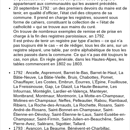
appartenant aux communautés qui les avaient précédés.
20 septembre 1792 : un des premiers devoirs du maire est de
tenir, en qualité d’officier, l’état civil des citoyens de sa
commune. Il prend en charge les registres, souvent sous
forme de cahiers, constituant la collection de « l’état de
catholicité » qui se trouve aux mains du curé.
On trouve de nombreux exemples de remise et de prise en
charge à la fin des registres paroissiaux, an 1792.
Il est prévu de tenir un registre par type d’actes – ce qui n’a
pas toujours été le cas – et de rédiger, tous les dix ans, sur un
registre séparé, une table, par ordre alphabétique de tous les
actes passés dans la commune. Ce qui n’a pas été toujours le
cas, non plus. En règle générale, dans les Hautes-Alpes, les
tables commencent en 1802 ou 1803.
1792 : Ancelle, Aspremont, Barret-le-Bas, Barret-le-Haut, La
Bâtie-Neuve, La Bâtie-Vieille, Bruis, Chabottes, Pomet,
Chauffayer, Les Costes, Embrun, Éourres, L’Épine, Fouillouse,
La Freissinouse, Gap, Le Glaizil, La Haute-Beaume, Les
Infournas, Montéglin, Lardier-et-Valença, Manteyer,
Montbrand, Montmaur, Montmorin, La Motte-en-Champsaur,
Molines-en-Champsaur, Neffes, Pelleautier, Rabou, Rambaud,
Ribiers, La Roche-des-Arnauds, La Rochette, Rosans, Saint-
André-de-Rosans, Saint-Bonnet-en-Champsaur, Saint-
Étienne-en-Dévoluy, Saint-Étienne-le-Laus, Saint-Eusèbe-en-
Champsaur, Saint-Firmin, Saint-Julien-en-Beauchêne, Saint-
Pierre-Avez, Salérans, Sigottier, Tallard.
1793 : Avançon, La Beaume, Bénévent-et-Charbillac.