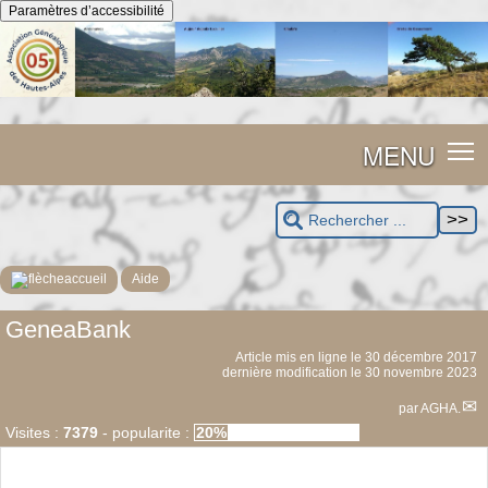
Panneau de gestion des cookies
Paramètres d’accessibilité
MENU
accueil
Aide
GeneaBank
Article mis en ligne le
30 décembre 2017
dernière modification le 30 novembre 2023
par
AGHA.
Visites :
7379
-
popularite :
20%