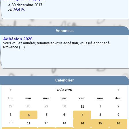
le 30 décembre 2017
par
AGHA.
Annonces
Adhésion 2026
Vous voulez adhérer, renouveler votre adhésion, vous (ré)abonner à
Provence (…)
Carte interactive des Hautes-Alpes
La carte interactive ci-dessous permet de situer facilement une commune
des (…)
Calendrier
«
août 2026
»
lun.
mar.
mer.
jeu.
ven.
sam.
dim.
27
28
29
30
1
2
31
3
5
6
8
9
4
7
10
12
13
11
14
15
16