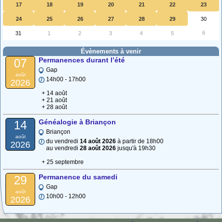
17
18
19
20
21
22
23
24
25
26
27
28
29
30
6
31
1
2
3
4
5
Évènements à venir
Permanences durant l’été
07
Gap
août
14h00 - 17h00
2026
+ 14 août
+ 21 août
+ 28 août
Généalogie à Briançon
14
Briançon
août
du vendredi
14 août 2026
à partir de 18h00
2026
au vendredi
28 août 2026
jusqu'à 19h30
+ 25 septembre
Permanence du samedi
29
Gap
août
10h00 - 12h00
2026