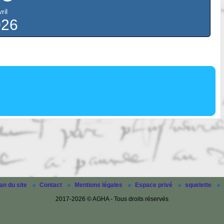
ril
026
an du site
Contact
Mentions légales
Espace privé
squelette
2017-2026 © AGHA - Tous droits réservés