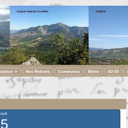
ciation
Nos Relevés
Communes
Biblio
AD 05
▼
medi
25