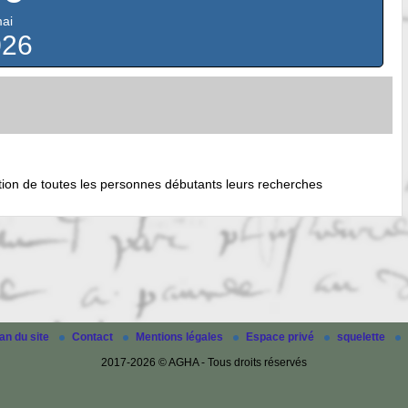
ai
026
ination de toutes les personnes débutants leurs recherches
an du site
Contact
Mentions légales
Espace privé
squelette
2017-2026 © AGHA - Tous droits réservés