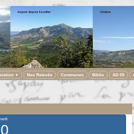
ciation
Nos Relevés
Communes
Biblio
AD 05
▼
medi
30