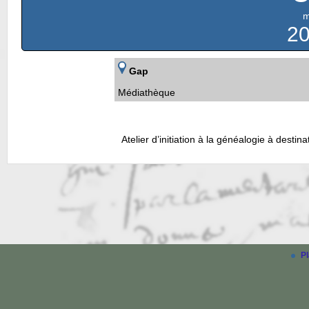
m
2
Gap
Médiathèque
Atelier d’initiation à la généalogie à dest
Pl