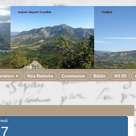
ciation
Nos Relevés
Communes
Biblio
AD 05
▼
medi
27