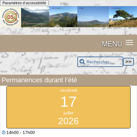
Panneau de gestion des cookies
Paramètres d’accessibilité
MENU
Permanences durant l’été
vendredi
17
juillet
2026
14h00 - 17h00