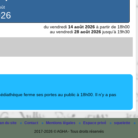
oût
026
du vendredi
14 août 2026
à partir de 18h00
au vendredi
28 août 2026
jusqu'à 19h30
édiathèque ferme ses portes au public à 18h00. Il n’y a pas
an du site
Contact
Mentions légales
Espace privé
squelette
2017-2026 © AGHA - Tous droits réservés