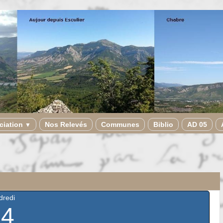
ciation
Nos Relevés
Communes
Biblio
AD 05
▼
dredi
14