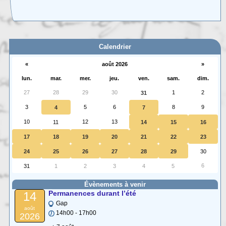
Carte interactive des Hautes-Alpes
La carte interactive ci-dessous permet de situer facilement une commune
des (…)
Calendrier
«
août 2026
»
lun.
mar.
mer.
jeu.
ven.
sam.
dim.
27
28
29
30
1
2
31
3
5
6
8
9
4
7
10
12
13
11
14
15
16
17
18
19
20
21
22
23
24
25
26
27
28
29
30
6
31
1
2
3
4
5
Évènements à venir
Permanences durant l’été
14
Gap
août
14h00 - 17h00
2026