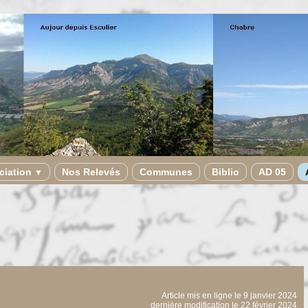
ciation
Nos Relevés
Communes
Biblio
AD 05
▼
Article mis en ligne le
9 janvier 2024
dernière modification le 22 février 2024