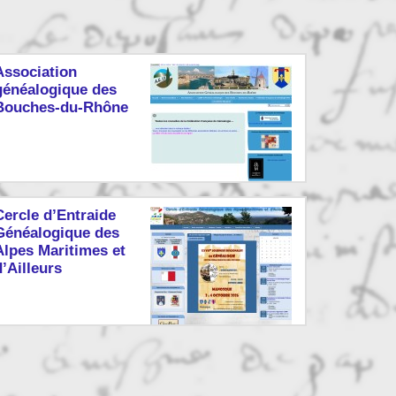
Association
généalogique des
Bouches-du-Rhône
Cercle d’Entraide
Généalogique des
Alpes Maritimes et
d’Ailleurs