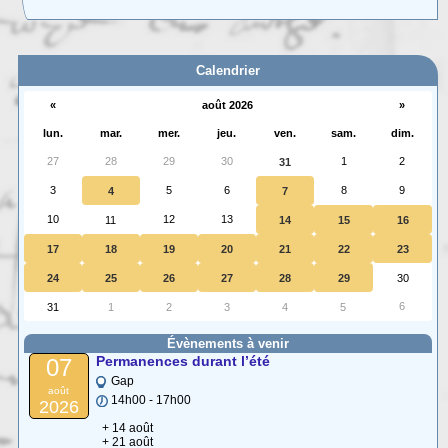
Carte interactive des Hautes-Alpes
La carte interactive ci-dessous permet de situer facilement une commune
des (…)
Calendrier
«
août 2026
»
lun.
mar.
mer.
jeu.
ven.
sam.
dim.
27
28
29
30
1
2
31
3
5
6
8
9
4
7
10
12
13
11
14
15
16
17
18
19
20
21
22
23
24
25
26
27
28
29
30
6
31
1
2
3
4
5
Évènements à venir
Permanences durant l’été
07
Gap
août
14h00 - 17h00
2026
+ 14 août
+ 21 août