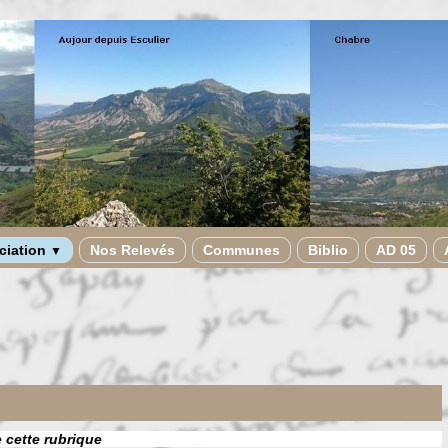
ciation
Nos Relevés
Communes
Biblio
AD 05
▼
e cette rubrique