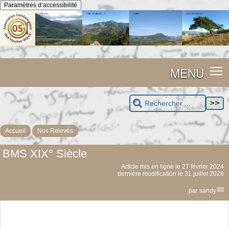
Panneau de gestion des cookies
Paramètres d’accessibilité
MENU
Accueil
Nos Relevés
BMS XIX° Siècle
Article mis en ligne le
27 février 2024
dernière modification le 31 juillet 2026
par
sandy