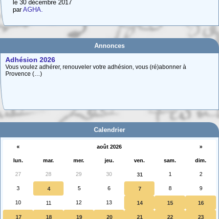
le 30 décembre 2017
par
AGHA.
Annonces
Adhésion 2026
Vous voulez adhérer, renouveler votre adhésion, vous (ré)abonner à
Provence (…)
Carte interactive des Hautes-Alpes
La carte interactive ci-dessous permet de situer facilement une commune
des (…)
Calendrier
«
août 2026
»
lun.
mar.
mer.
jeu.
ven.
sam.
dim.
27
28
29
30
1
2
31
3
5
6
8
9
4
7
10
12
13
11
14
15
16
17
18
19
20
21
22
23