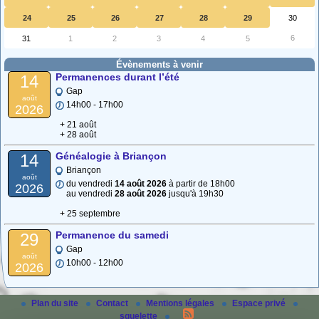
24
25
26
27
28
29
30
6
31
1
2
3
4
5
Évènements à venir
Permanences durant l’été
14
Gap
août
14h00 - 17h00
2026
+ 21 août
+ 28 août
Généalogie à Briançon
14
Briançon
août
du vendredi
14 août 2026
à partir de 18h00
2026
au vendredi
28 août 2026
jusqu'à 19h30
+ 25 septembre
Permanence du samedi
29
Gap
août
10h00 - 12h00
2026
Plan du site
Contact
Mentions légales
Espace privé
squelette