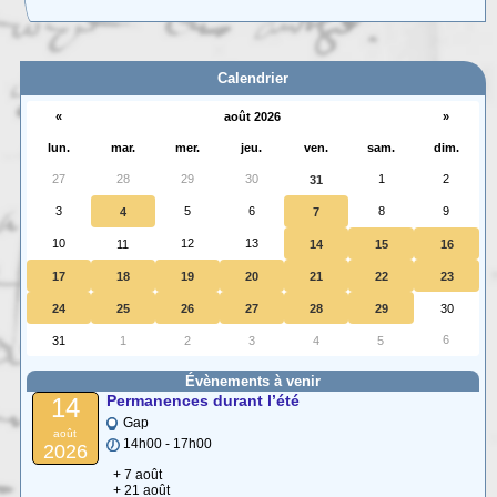
Carte interactive des Hautes-Alpes
La carte interactive ci-dessous permet de situer facilement une commune
des (…)
Calendrier
«
août 2026
»
lun.
mar.
mer.
jeu.
ven.
sam.
dim.
27
28
29
30
1
2
31
3
5
6
8
9
4
7
10
12
13
11
14
15
16
17
18
19
20
21
22
23
24
25
26
27
28
29
30
6
31
1
2
3
4
5
Évènements à venir
Permanences durant l’été
14
Gap
août
14h00 - 17h00
2026
+ 7 août
+ 21 août