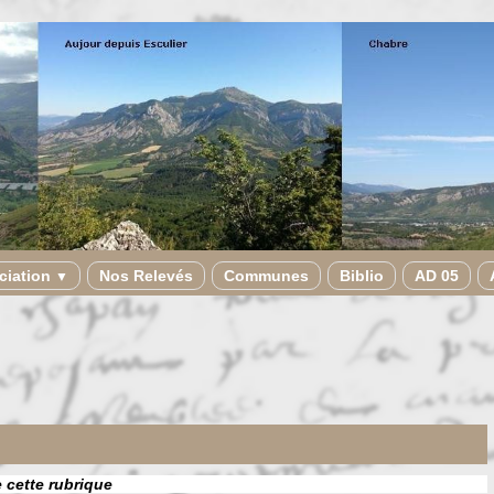
ciation
Nos Relevés
Communes
Biblio
AD 05
▼
e cette rubrique