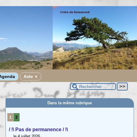
Agenda
Aide
▼
Dans la même rubrique
1
2
/ !\ Pas de permanence / !\
le 4 juillet 2026