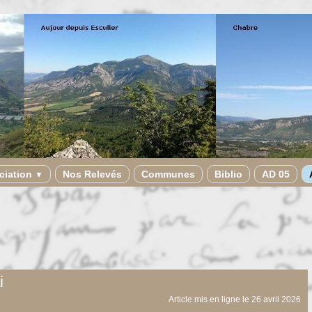
ciation
Nos Relevés
Communes
Biblio
AD 05
▼
i
Article mis en ligne le
26 avril 2026