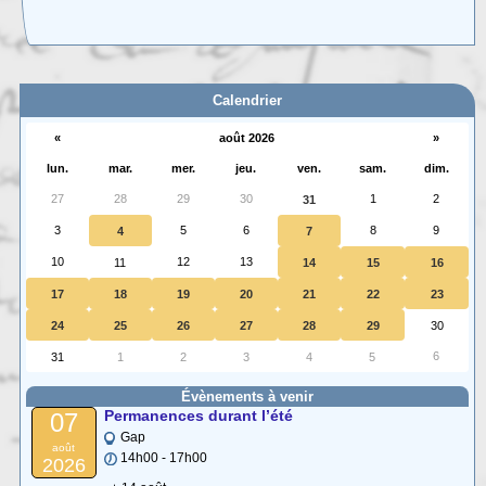
Carte interactive des Hautes-Alpes
La carte interactive ci-dessous permet de situer facilement une commune
des (…)
Calendrier
«
août 2026
»
lun.
mar.
mer.
jeu.
ven.
sam.
dim.
27
28
29
30
1
2
31
3
5
6
8
9
4
7
10
12
13
11
14
15
16
17
18
19
20
21
22
23
24
25
26
27
28
29
30
6
31
1
2
3
4
5
Évènements à venir
Permanences durant l’été
07
Gap
août
14h00 - 17h00
2026