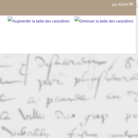
par
AGHA