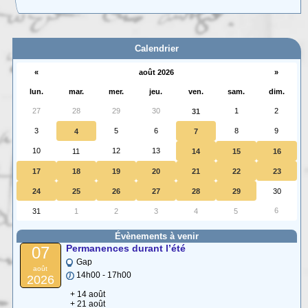
Carte interactive des Hautes-Alpes
La carte interactive ci-dessous permet de situer facilement une commune
des (…)
Calendrier
«
août 2026
»
lun.
mar.
mer.
jeu.
ven.
sam.
dim.
27
28
29
30
1
2
31
3
5
6
8
9
4
7
10
12
13
11
14
15
16
17
18
19
20
21
22
23
24
25
26
27
28
29
30
6
31
1
2
3
4
5
Évènements à venir
Permanences durant l’été
07
Gap
août
14h00 - 17h00
2026
+ 14 août
+ 21 août