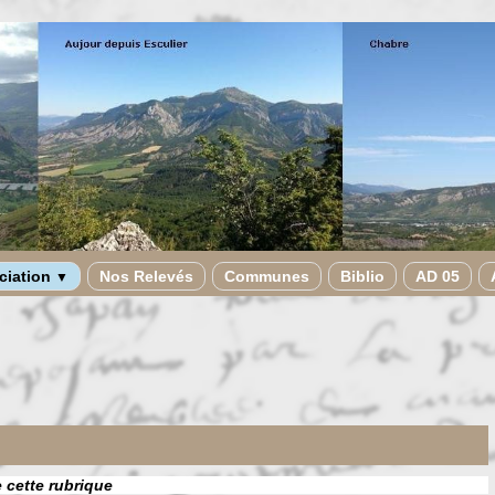
ciation
Nos Relevés
Communes
Biblio
AD 05
▼
e cette rubrique