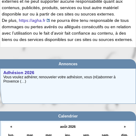
externes et ne peut supporter aucune responsabilité quant aux
contenus, publicités, produits, services ou tout autre matériel
disponible sur ou à partir de ces sites ou sources externes.
De plus,
https://agha.fr
ne pourra être tenu responsable de tous
dommages ou pertes avérés ou allégués consécutifs ou en relation
avec l’utilisation ou le fait d’avoir fait confiance au contenu, à des
biens ou des services disponibles sur ces sites ou sources externes.
Adhésion 2026
Annonces
Vous voulez adhérer, renouveler votre adhésion, vous (ré)abonner à
Provence (…)
Carte interactive des Hautes-Alpes
La carte interactive ci-dessous permet de situer facilement une commune
des (…)
Calendrier
«
août 2026
»
lun.
mar.
mer.
jeu.
ven.
sam.
dim.