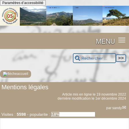
Panneau de gestion des cookies
Paramètres d’accessibilité
MENU
accueil
Mentions légales
Article mis en ligne le
19 novembre 2022
dernière modification le 1er décembre 2024
par
sandy
Visites :
5598
-
popularite :
18%