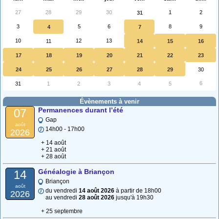
27
28
29
30
1
2
31
3
5
6
8
9
4
7
10
12
13
11
14
15
16
17
18
19
20
21
22
23
24
25
26
27
28
29
30
6
31
1
2
3
4
5
Évènements à venir
Permanences durant l’été
07
Gap
août
14h00 - 17h00
2026
+ 14 août
+ 21 août
+ 28 août
Généalogie à Briançon
14
Briançon
août
du vendredi
14 août 2026
à partir de 18h00
2026
au vendredi
28 août 2026
jusqu'à 19h30
+ 25 septembre