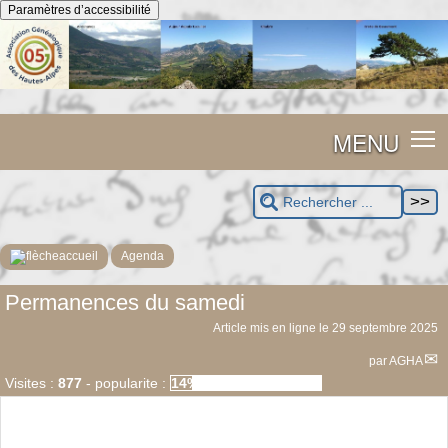
Panneau de gestion des cookies
Paramètres d’accessibilité
MENU
accueil
Agenda
Permanences du samedi
Article mis en ligne le
29 septembre 2025
par
AGHA
Visites :
877
-
popularite :
14%