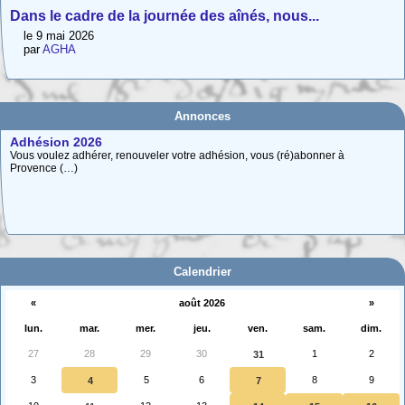
Dans le cadre de la journée des aînés, nous...
le 9 mai 2026
par
AGHA
Annonces
Adhésion 2026
Vous voulez adhérer, renouveler votre adhésion, vous (ré)abonner à
Provence (…)
Carte interactive des Hautes-Alpes
La carte interactive ci-dessous permet de situer facilement une commune
des (…)
Calendrier
«
août 2026
»
lun.
mar.
mer.
jeu.
ven.
sam.
dim.
27
28
29
30
1
2
31
3
5
6
8
9
4
7