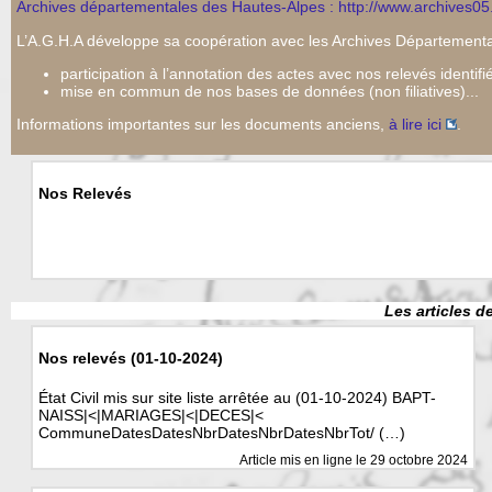
Archives départementales des Hautes-Alpes : http://www.archives05.
L’A.G.H.A développe sa coopération avec les Archives Départementa
participation à l’annotation des actes avec nos relevés identifi
mise en commun de nos bases de données (non filiatives)...
Informations importantes sur les documents anciens,
à lire ici
.
Nos Relevés
Les articles d
Nos relevés (01-10-2024)
État Civil mis sur site liste arrêtée au (01-10-2024) BAPT-
NAISS|<|MARIAGES|<|DECES|<
CommuneDatesDatesNbrDatesNbrDatesNbrTot/ (…)
Article mis en ligne le
29 octobre 2024