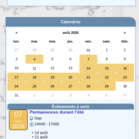
Carte interactive des Hautes-Alpes
La carte interactive ci-dessous permet de situer facilement une commune
des (…)
Calendrier
«
août 2026
»
lun.
mar.
mer.
jeu.
ven.
sam.
dim.
27
28
29
30
1
2
31
3
5
6
8
9
4
7
10
12
13
11
14
15
16
17
18
19
20
21
22
23
24
25
26
27
28
29
30
6
31
1
2
3
4
5
Évènements à venir
Permanences durant l’été
07
Gap
août
14h00 - 17h00
2026
+ 14 août
+ 21 août