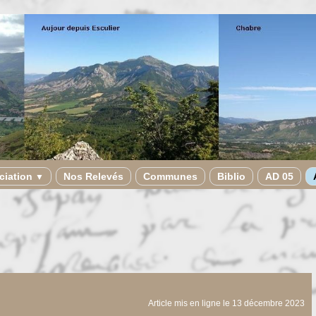
ciation
Nos Relevés
Communes
Biblio
AD 05
▼
Article mis en ligne le
13 décembre 2023