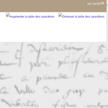
par
sandy