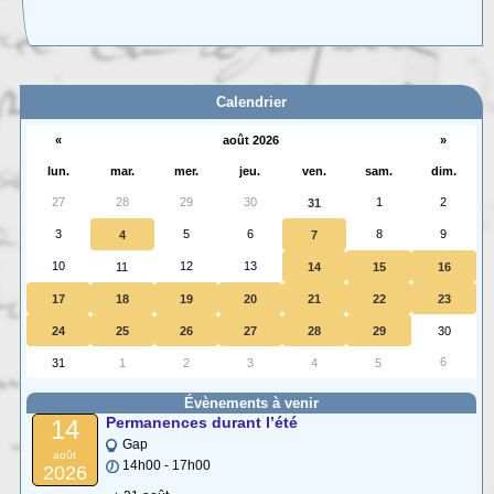
Carte interactive des Hautes-Alpes
La carte interactive ci-dessous permet de situer facilement une commune
des (…)
Calendrier
«
août 2026
»
lun.
mar.
mer.
jeu.
ven.
sam.
dim.
27
28
29
30
1
2
31
3
5
6
8
9
4
7
10
12
13
11
14
15
16
17
18
19
20
21
22
23
24
25
26
27
28
29
30
6
31
1
2
3
4
5
Évènements à venir
Permanences durant l’été
14
Gap
août
14h00 - 17h00
2026