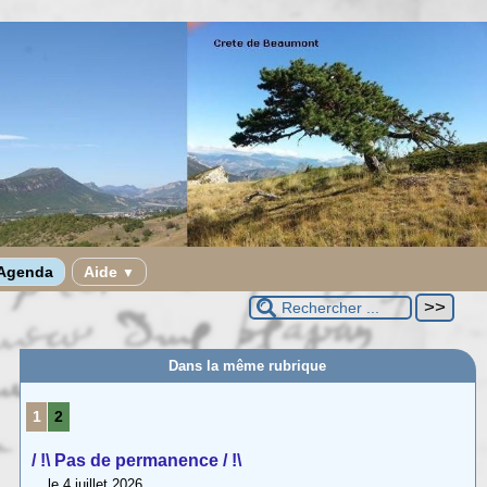
Agenda
Aide
▼
Dans la même rubrique
1
2
/ !\ Pas de permanence / !\
le 4 juillet 2026