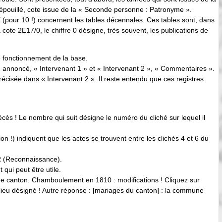
dépouillé, cote issue de la « Seconde personne : Patronyme ».
(pour 10 !) concernent les tables décennales. Ces tables sont, dans
cote 2E17/0, le chiffre 0 désigne, très souvent, les publications de
 fonctionnement de la base.
annoncé, « Intervenant 1 » et « Intervenant 2 », « Commentaires ».
écisée dans « Intervenant 2 ». Il reste entendu que ces registres
écès ! Le nombre qui suit désigne le numéro du cliché sur lequel il
on !) indiquent que les actes se trouvent entre les clichés 4 et 6 du
 R (Reconnaissance).
 qui peut être utile.
 de canton. Chamboulement en 1810 : modifications ! Cliquez sur
ef-lieu désigné ! Autre réponse : [mariages du canton] : la commune