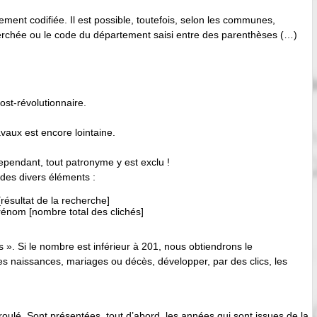
ement codifiée. Il est possible, toutefois, selon les communes,
herchée ou le code du département saisi entre des parenthèses (…)
st-révolutionnaire.
avaux est encore lointaine.
Cependant, tout patronyme y est exclu !
es divers éléments :
ésultat de la recherche]
énom [nombre total des clichés]
. Si le nombre est inférieur à 201, nous obtiendrons le
s naissances, mariages ou décès, développer, par des clics, les
ulé. Sont présentées, tout d’abord, les années qui sont issues de la