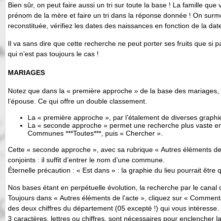
Bien sûr, on peut faire aussi un tri sur toute la base ! La famille que
prénom de la mère et faire un tri dans la réponse donnée ! On surmo
reconstituée, vérifiez les dates des naissances en fonction de la da
Il va sans dire que cette recherche ne peut porter ses fruits que s
qui n’est pas toujours le cas !
MARIAGES
Notez que dans la « première approche » de la base des mariages, le 
l’épouse. Ce qui offre un double classement.
La « première approche », par l’étalement de diverses graphies
La « seconde approche » permet une recherche plus vaste en 
Communes ***Toutes***, puis « Chercher ».
Cette « seconde approche », avec sa rubrique « Autres éléments de l
conjoints : il suffit d’entrer le nom d’une commune.
Éternelle précaution : « Est dans » : la graphie du lieu pourrait êtr
Nos bases étant en perpétuelle évolution, la recherche par le cana
Toujours dans « Autres éléments de l’acte », cliquez sur « Comment
des deux chiffres du département (05 excepté !) qui vous intéresse.
3 caractères, lettres ou chiffres, sont nécessaires pour enclencher l