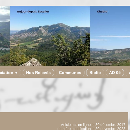
ciation
Nos Relevés
Communes
Biblio
AD 05
▼
Article mis en ligne le
30 décembre 2017
dernière modification le 30 novembre 2023