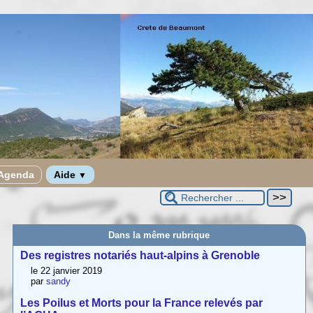
Agenda
Aide
▼
Dans la même rubrique
Des registres notariés haut-alpins à Grenoble
le 22 janvier 2019
par
sandy
Les Poilus et Morts pour la France relevés par