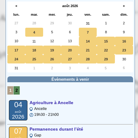
«
août 2026
»
lun.
mar.
mer.
jeu.
ven.
sam.
dim.
27
28
29
30
1
2
31
3
5
6
8
9
4
7
10
12
13
11
14
15
16
17
18
19
20
21
22
23
24
25
26
27
28
29
30
6
31
1
2
3
4
5
Évènements à venir
1
2
Agriculture à Ancelle
04
Ancelle
août
19h30 - 21h00
2026
Permanences durant l’été
07
Gap