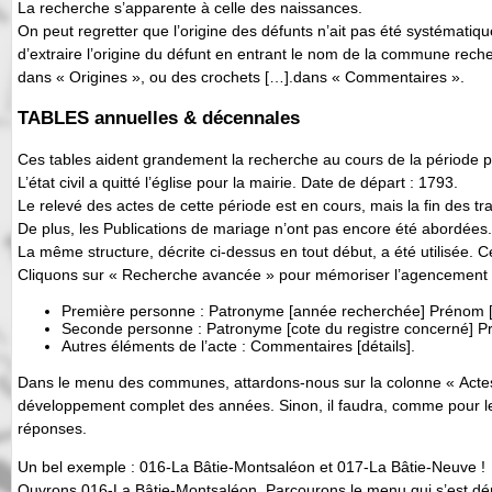
La recherche s’apparente à celle des naissances.
On peut regretter que l’origine des défunts n’ait pas été systématiqu
d’extraire l’origine du défunt en entrant le nom de la commune rec
dans « Origines », ou des crochets […].dans « Commentaires ».
TABLES annuelles & décennales
Ces tables aident grandement la recherche au cours de la période po
L’état civil a quitté l’église pour la mairie. Date de départ : 1793.
Le relevé des actes de cette période est en cours, mais la fin des tr
De plus, les Publications de mariage n’ont pas encore été abordées.
La même structure, décrite ci-dessus en tout début, a été utilisée. 
Cliquons sur « Recherche avancée » pour mémoriser l’agencement d
Première personne : Patronyme [année recherchée] Prénom [r
Seconde personne : Patronyme [cote du registre concerné] Pr
Autres éléments de l’acte : Commentaires [détails].
Dans le menu des communes, attardons-nous sur la colonne « Actes »
développement complet des années. Sinon, il faudra, comme pour le
réponses.
Un bel exemple : 016-La Bâtie-Montsaléon et 017-La Bâtie-Neuve !
Ouvrons 016-La Bâtie-Montsaléon. Parcourons le menu qui s’est déro