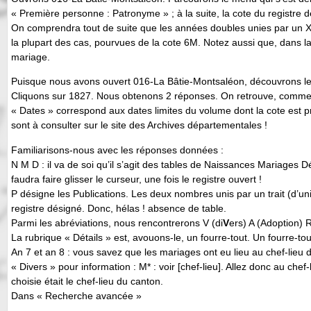
« Première personne : Patronyme » ; à la suite, la cote du registre 
On comprendra tout de suite que les années doubles unies par un X 
la plupart des cas, pourvues de la cote 6M. Notez aussi que, dans la 
mariage.
Puisque nous avons ouvert 016-La Bâtie-Montsaléon, découvrons le
Cliquons sur 1827. Nous obtenons 2 réponses. On retrouve, comme 
« Dates » correspond aux dates limites du volume dont la cote est pr
sont à consulter sur le site des Archives départementales !
Familiarisons-nous avec les réponses données :
N M D : il va de soi qu’il s’agit des tables de Naissances Mariages D
faudra faire glisser le curseur, une fois le registre ouvert !
P désigne les Publications. Les deux nombres unis par un trait (d’uni
registre désigné. Donc, hélas ! absence de table.
Parmi les abréviations, nous rencontrerons V (di
V
ers) A (Adoption)
La rubrique « Détails » est, avouons-le, un fourre-tout. Un fourre-tout
An 7 et an 8 : vous savez que les mariages ont eu lieu au chef-lieu
« Divers » pour information : M* : voir [chef-lieu]. Allez donc au ch
choisie était le chef-lieu du canton.
Dans « Recherche avancée »