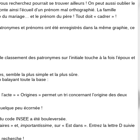
 vous recherchez pourrait se trouver ailleurs ! On peut aussi oublier le
nte ainsi l’écueil d’un prénom mal orthographié. La famille
te du mariage… et le prénom du père ! Tout doit « cadrer » !
i patronymes et prénoms ont été enregistrés dans la même graphie, ce
classement des patronymes sur l’initiale touche à la fois l’époux et
, semble la plus simple et la plus sûre.
balayant toute la base :
’acte » « Origines » permet un tri concernant l’origine des deux
e quelque peu écornée !
l du code INSEE a été bouleversée.
aires » et,
importantissime
, sur « Est dans ». Entrez la lettre D suivie
a recherche !