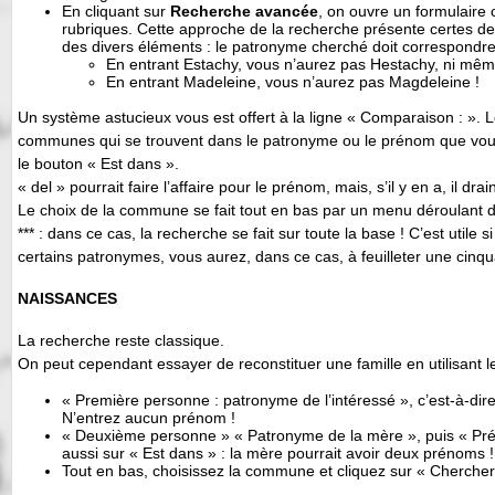
En cliquant sur
Recherche avancée
, on ouvre un formulaire
rubriques. Cette approche de la recherche présente certes de
des divers éléments : le patronyme cherché doit correspondre
En entrant Estachy, vous n’aurez pas Hestachy, ni mêm
En entrant Madeleine, vous n’aurez pas Magdeleine !
Un système astucieux vous est offert à la ligne « Comparaison : ». Le
communes qui se trouvent dans le patronyme ou le prénom que vous 
le bouton « Est dans ».
« del » pourrait faire l’affaire pour le prénom, mais, s’il y en a, il dra
Le choix de la commune se fait tout en bas par un menu déroulant 
*** : dans ce cas, la recherche se fait sur toute la base ! C’est ut
certains patronymes, vous aurez, dans ce cas, à feuilleter une cinq
NAISSANCES
La recherche reste classique.
On peut cependant essayer de reconstituer une famille en utilisant
« Première personne : patronyme de l’intéressé », c’est-à-dire
N’entrez aucun prénom !
« Deuxième personne » « Patronyme de la mère », puis « Préno
aussi sur « Est dans » : la mère pourrait avoir deux prénoms !
Tout en bas, choisissez la commune et cliquez sur « Chercher