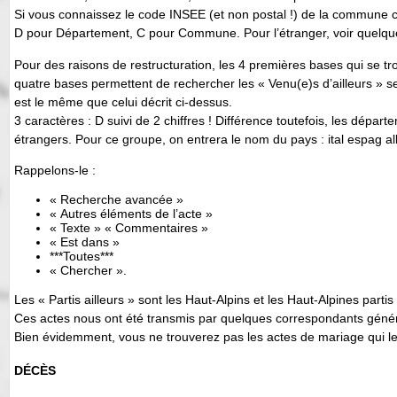
Si vous connaissez le code INSEE (et non postal !) de la commune che
D pour Département, C pour Commune. Pour l’étranger, voir quelque
Pour des raisons de restructuration, les 4 premières bases qui se t
quatre bases permettent de rechercher les « Venu(e)s d’ailleurs » 
est le même que celui décrit ci-dessus.
3 caractères : D suivi de 2 chiffres ! Différence toutefois, les dépa
étrangers. Pour ce groupe, on entrera le nom du pays : ital espag 
Rappelons-le :
« Recherche avancée »
« Autres éléments de l’acte »
« Texte » « Commentaires »
« Est dans »
***Toutes***
« Chercher ».
Les « Partis ailleurs » sont les Haut-Alpins et les Haut-Alpines part
Ces actes nous ont été transmis par quelques correspondants génére
Bien évidemment, vous ne trouverez pas les actes de mariage qui l
DÉCÈS