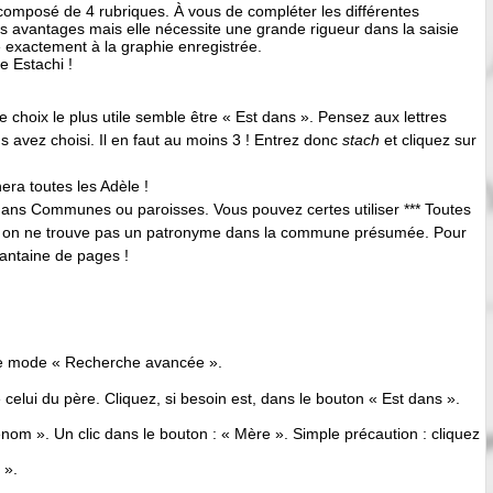
 composé de 4 rubriques. À vous de compléter les différentes
s avantages mais elle nécessite une grande rigueur dans la saisie
 exactement à la graphie enregistrée.
e Estachi !
 choix le plus utile semble être « Est dans ». Pensez aux lettres
avez choisi. Il en faut au moins 3 ! Entrez donc
stach
et cliquez sur
inera toutes les Adèle !
dans Communes ou paroisses. Vous pouvez certes utiliser *** Toutes
ile si on ne trouve pas un patronyme dans la commune présumée. Pour
uantaine de pages !
 le mode « Recherche avancée ».
 celui du père. Cliquez, si besoin est, dans le bouton « Est dans ».
m ». Un clic dans le bouton : « Mère ». Simple précaution : cliquez
 ».