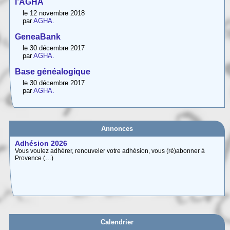
l’AGHA
le 12 novembre 2018
par
AGHA.
GeneaBank
le 30 décembre 2017
par
AGHA.
Base généalogique
le 30 décembre 2017
par
AGHA.
Annonces
Carte interactive des Hautes-Alpes
La carte interactive ci-dessous permet de situer facilement une commune
des (…)
Adhésion 2026
Vous voulez adhérer, renouveler votre adhésion, vous (ré)abonner à
Provence (…)
Calendrier