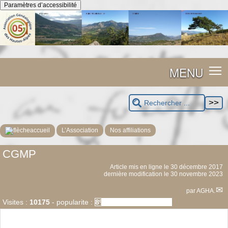
Panneau de gestion des cookies
Paramètres d’accessibilité
MENU
accueil
L’Association
Nos affiliations
CGMP
Article mis en ligne le
30 décembre 2017
dernière modification le 30 novembre 2023
par
AGHA.
Visites :
10175
-
popularite :
8%