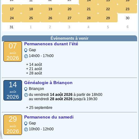
17
18
19
20
21
22
23
24
25
26
27
28
29
30
6
31
1
2
3
4
5
Évènements à venir
Permanences durant l’été
07
Gap
août
14h00 - 17h00
2026
+ 14 août
+ 21 août
+ 28 août
Généalogie à Briançon
14
Briançon
août
du vendredi
14 août 2026
à partir de 18h00
2026
au vendredi
28 août 2026
jusqu'à 19h30
+ 25 septembre
Permanence du samedi
29
Gap
août
10h00 - 12h00
2026