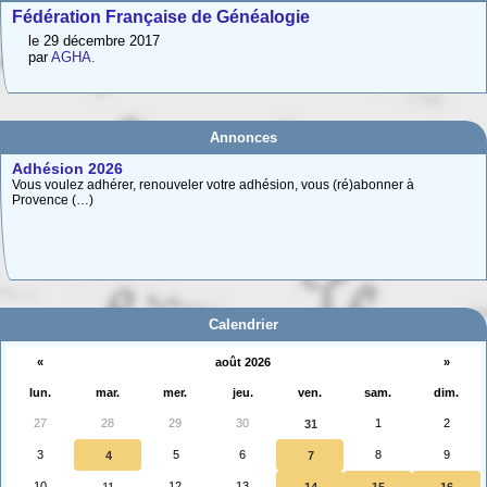
Fédération Française de Généalogie
le 29 décembre 2017
par
AGHA.
Adhésion 2026
Annonces
Vous voulez adhérer, renouveler votre adhésion, vous (ré)abonner à
Provence (…)
Carte interactive des Hautes-Alpes
La carte interactive ci-dessous permet de situer facilement une commune
des (…)
Calendrier
«
août 2026
»
lun.
mar.
mer.
jeu.
ven.
sam.
dim.
27
28
29
30
1
2
31
3
5
6
8
9
4
7
10
12
13
11
14
15
16