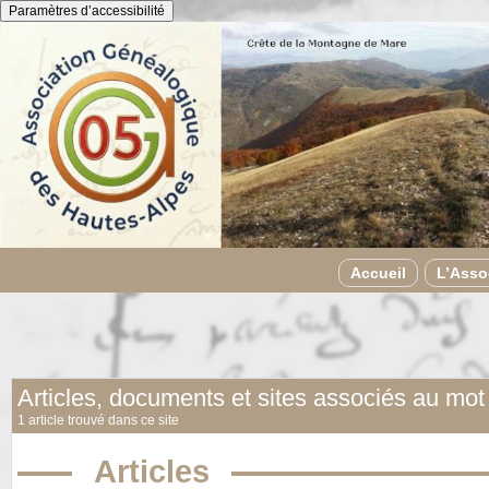
Panneau de gestion des cookies
Paramètres d’accessibilité
Accueil
L’Asso
Articles, documents et sites associés au mot
1 article trouvé dans ce site
Articles