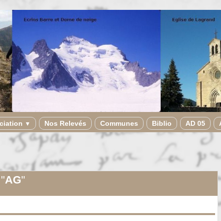
ciation
Nos Relevés
Communes
Biblio
AD 05
▼
 "
AG
"